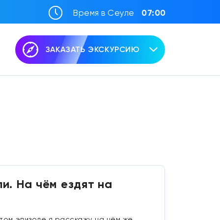
Время в Сеуле
07:00
ЗАКАЗАТЬ ЭКСКУРСИЮ
и. На чём ездят на
том эпизоде я расскажу на чём же