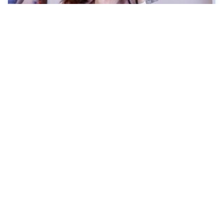
ИНТЕРВЬЮ С КОРЕЙЦАМИ
Интервью с жительницей Южной Кореи.
Личная история Ли Субин, 24 года
Узнаём индивидуально одну обычную (или
необычную) жительницу Южной Кореи. Заглянем в
корейскую жизнь глазами одного местного жителя
- ГИД В СЕУЛЕ
1649
11 апреля, 2021
ЧИТАТЬ