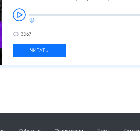
3067
ЧИТАТЬ
ая
Обо мне
Экскурсии
Блог
Конта