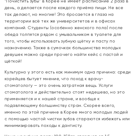
“Почистить зубы” в Корее не имеет расписание 2 раза в
день, а делается после каждого приёма пищи. Не все
так делают, но многие! Это бросается в глаза на
территории всё тех же университетов и в офисах
компаний. Студенты (особенно женского пола) после
обеда толпятся рядом с умывальником в туалете для
того, чтобы использовать зубную щётку и пасту по
назначению. Также в сумочках большинства молодых
девушек можно среди прочего найти кейс с пастой и
щёткой!
Культурно у этого есть как минимум одна причина: среди
корейцев бытует мнение, что поход к врачу-
стоматологу — это очень затратная вещь. Услуги
стоматолога и действительно стоят недешево, но это
применяется и к нашей стране, и вообще к
подавляющему большинству стран. Скорее всего,
именно по этой причине в Корее много молодых людей
с помощью частой чистки зубов стараются избежать или
минимизировать походы к дантисту.