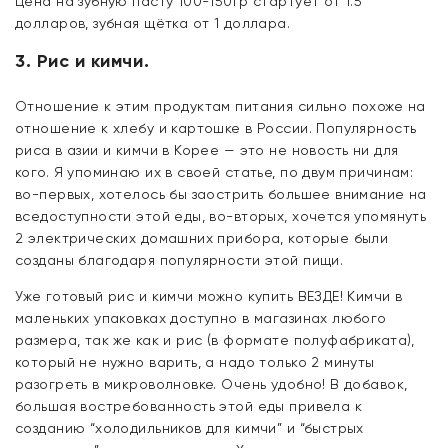
Цена на зубную пасту 100-150гр стартует от 1.5
долларов, зубная щётка от 1 доллара.
3. Рис и кимчи.
Отношение к этим продуктам питания сильно похоже на
отношение к хлебу и картошке в России. Популярность
риса в азии и кимчи в Корее — это не новость ни для
кого. Я упоминаю их в своей статье, по двум причинам:
во-первых, хотелось бы заострить большее внимание на
вседоступности этой еды, во-вторых, хочется упомянуть
2 электрических домашних прибора, которые были
созданы благодаря популярности этой пищи.
Уже готовый рис и кимчи можно купить ВЕЗДЕ! Кимчи в
маленьких упаковках доступно в магазинах любого
размера, так же как и рис (в формате полуфабриката),
который не нужно варить, а надо только 2 минуты
разогреть в микроволновке. Очень удобно! В добавок,
большая востребованность этой еды привела к
созданию “холодильников для кимчи” и “быстрых