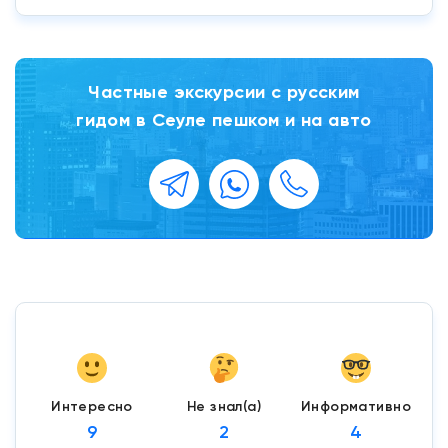
Частные экскурсии с русским
гидом в Сеуле пешком и на авто
Интересно
Не знал(а)
Информативно
9
2
4