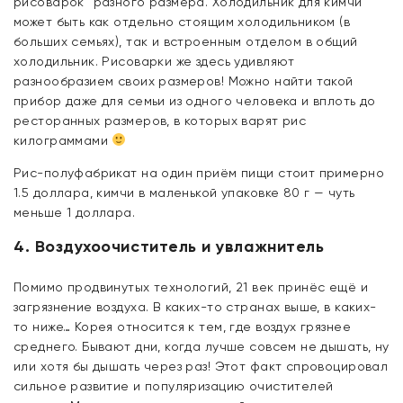
рисоварок” разного размера. Холодильник для кимчи
может быть как отдельно стоящим холодильником (в
больших семьях), так и встроенным отделом в общий
холодильник. Рисоварки же здесь удивляют
разнообразием своих размеров! Можно найти такой
прибор даже для семьи из одного человека и вплоть до
ресторанных размеров, в которых варят рис
килограммами
Рис-полуфабрикат на один приём пищи стоит примерно
1.5 доллара, кимчи в маленькой упаковке 80 г — чуть
меньше 1 доллара.
4. Воздухоочиститель и увлажнитель
Помимо продвинутых технологий, 21 век принёс ещё и
загрязнение воздуха. В каких-то странах выше, в каких-
то ниже… Корея относится к тем, где воздух грязнее
среднего. Бывают дни, когда лучше совсем не дышать, ну
или хотя бы дышать через раз! Этот факт спровоцировал
сильное развитие и популяризацию очистителей