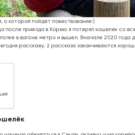
й, о которой пойдёт повествование:)
ца после приезда в Корею я потерял кошелёк со все
олке в вагоне метро и вышел. Вначале 2020 года д
сегодня расскажу. 2 рассказа заканчиваются хорош
щей
ошелёк
ко начинал обживаться в Сеуле, активно учил корейс