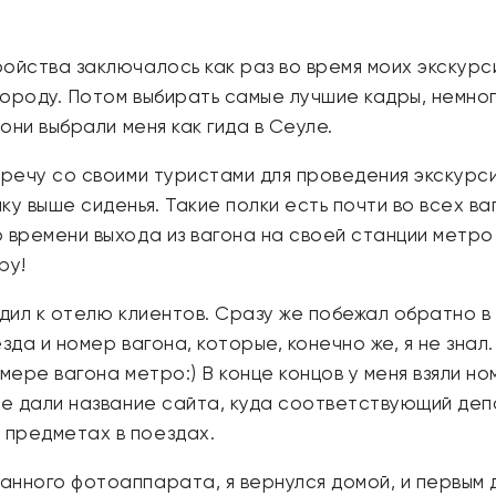
ройства заключалось как раз во время моих экскур
 городу. Потом выбирать самые лучшие кадры, немно
 они выбрали меня как гида в Сеуле.
тречу со своими туристами для проведения экскурсии
у выше сиденья. Такие полки есть почти во всех ва
 времени выхода из вагона на своей станции метро 
ру!
ходил к отелю клиентов. Сразу же побежал обратно
зда и номер вагона, которые, конечно же, я не знал
мере вагона метро:) В конце концов у меня взяли н
мне дали название сайта, куда соответствующий д
 предметах в поездах.
анного фотоаппарата, я вернулся домой, и первым 