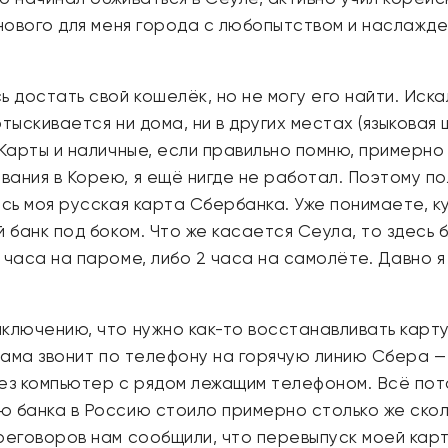
 нового для меня города с любопытством и наслажде
 достать свой кошелёк, но не могу его найти. Искал
ыскивается ни дома, ни в других местах (языковая ш
Карты и наличные, если правильно помню, примерно 
ания в Корею, я ещё нигде не работал. Поэтому по
ась моя русская карта Сбербанка. Уже понимаете, к
й банк под боком. Что же касается Сеула, то здес
 часа на пароме, либо 2 часа на самолёте. Давно я
ключению, что нужно как-то восстанавливать карту 
я мама звонит по телефону на горячую линию Сбера
з компьютер с рядом лежащим телефоном. Всё потом
ю банка в Россию стоило примерно столько же скол
реговоров нам сообщили, что перевыпуск моей карты