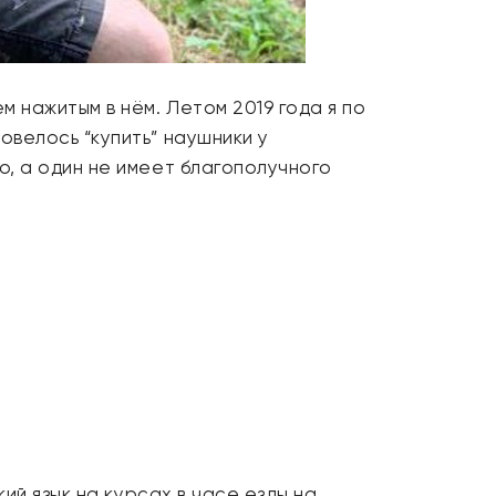
м нажитым в нём. Летом 2019 года я по
овелось “купить” наушники у
о, а один не имеет благополучного
кий язык на курсах в часе езды на