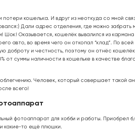
потери кошелька. И вдруг из неоткуда со мной свя
овался:) Дали адрес отделения, где можно забрать м
! Шок! Оказывается, кошелёк вывалился из кармана 
его авто, во время чего он откопал “клад”. По все
ую доброту и честность, поэтому он отнёс кошелёк
10% от суммы наличности в кошельке в качестве благ
облегчению. Человек, который совершает такой анг
осле всего!
фотоаппарат
альный фотоаппарат для хобби и работы. Приобрел б
ы и какие-то ещё плюшки.