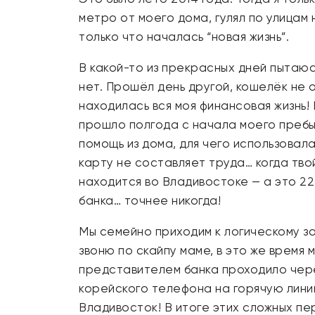
метро от моего дома, гулял по улицам
только что началась “новая жизнь”.
В какой-то из прекрасных дней пытаюсь
нет. Прошёл день другой, кошелёк не от
находилась вся моя финансовая жизнь! 
прошло полгода с начала моего пребыв
помощь из дома, для чего использовал
карту не составляет труда… когда тво
находится во Владивостоке — а это 22
банка… точнее никогда!
Мы семейно приходим к логическому за
звоню по скайпу маме, в это же врем
представителем банка проходило чере
корейского телефона на горячую лини
Владивосток! В итоге этих сложных пе