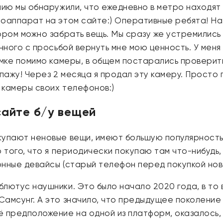
нию мы обнаружили, что ежедневно в метро находят
тоаппарат на этом сайте:) Оперативные ребята! Н
ором можно забрать вещь. Мы сразу же устремились 
енного с просьбой вернуть мне мою ценность. У мен
умке помимо камеры, в общем постарались проверить
пажу! Через 2 месяца я продал эту камеру. Просто 
 камеры своих телефонов:)
сайте б/у вещей
упают неновые вещи, имеют большую популярность. 
о того, что я периодически покупаю там что-нибудь
онные девайсы (старый телефон перед покупкой нов
лютус наушники. Это было начало 2020 года, в то 
амсунг. А это значило, что предыдущее поколение 
 предположение на одной из платформ, оказалось, ч