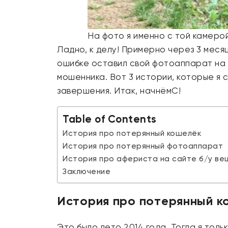
На фото я именно с той камеро
Ладно, к делу! Примерно через 3 меся
ошибке оставил свой фотоаппарат на п
мошенника. Вот 3 истории, которые я 
завершения. Итак, начнёмС!
Table of Contents
История про потерянный кошелёк
История про потерянный фотоаппарат
История про афериста на сайте б/у ве
Заключение
История про потерянный к
Это было лето 2014 года. Тогда я толь