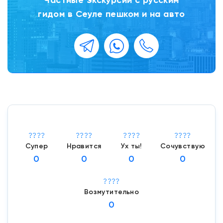
Частные экскурсии с русским
гидом в Сеуле пешком и на авто
????
????
????
????
Супер
Нравится
Ух ты!
Сочувствую
0
0
0
0
????
Возмутительно
0