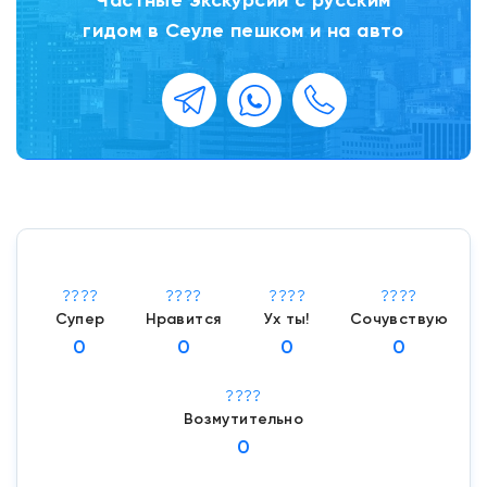
Частные экскурсии с русским
гидом в Сеуле пешком и на авто
????
????
????
????
Супер
Нравится
Ух ты!
Сочувствую
0
0
0
0
????
Возмутительно
0