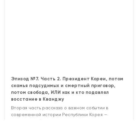
Эпизод №7. Часть 2. Президент Кореи, потом
скамья подсудимых и смертный приговор,
потом свобода, ИЛИ как и кто подавлял
восстание в Кванджу
Вторая часть рассказа о важном событии в
современной истории Республики Корея —
восстание в Кванджу, и о человеке, под
управлением которого всё происходило. В
завершающей части я расскажу о том, что
происходило с главным «героем» данного