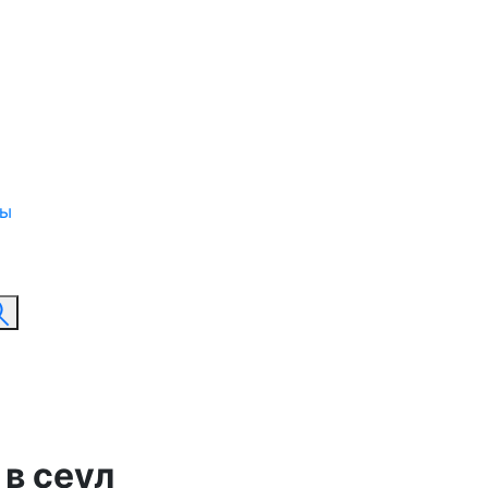
ты
в сеул