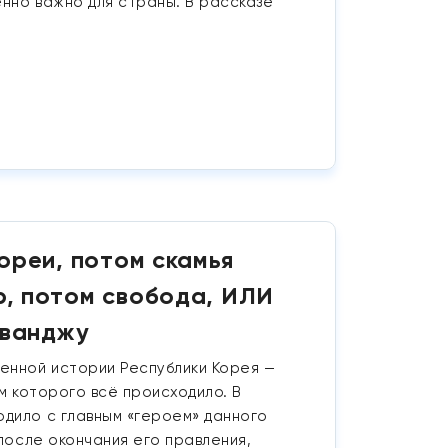
нно важно для страны. В рассказе
ореи, потом скамья
р, потом свобода, ИЛИ
Кванджу
енной истории Республики Корея —
ем которого всё происходило. В
дило с главным «героем» данного
 после окончания его правления,