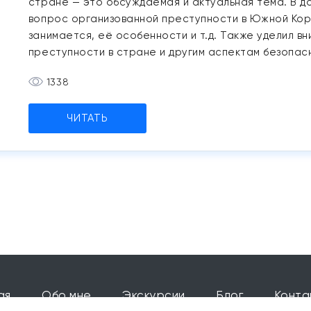
стране — это обсуждаемая и актуальная тема. В д
вопрос организованной преступности в Южной Корее
занимается, её особенности и т.д. Также уделил в
преступности в стране и другим аспектам безопасн
1338
ЧИТАТЬ
ая
Обо мне
Экскурсии
Блог
Конта