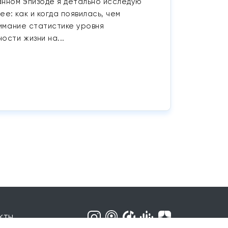
анном эпизоде я детально исследую
: как и когда появилась, чем
нимание статистике уровня
ости жизни на...
кты