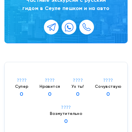
Частные экскурсии с русским
гидом в Сеуле пешком и на авто
????
????
????
????
Супер
Нравится
Ух ты!
Сочувствую
0
0
0
0
????
Возмутительно
0